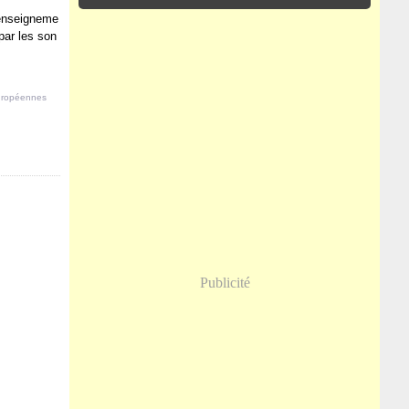
’enseigneme
par les son
européennes
Publicité