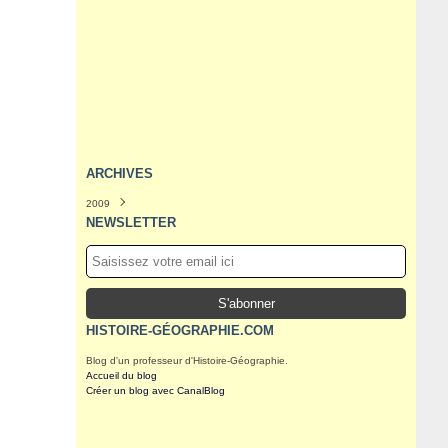
ARCHIVES
2009
Septembre
(1)
NEWSLETTER
Août
(3)
Juillet
(5)
Juin
(19)
Mai
(9)
HISTOIRE-GÉOGRAPHIE.COM
Blog d'un professeur d'Histoire-Géographie.
Accueil du blog
Créer un blog avec CanalBlog