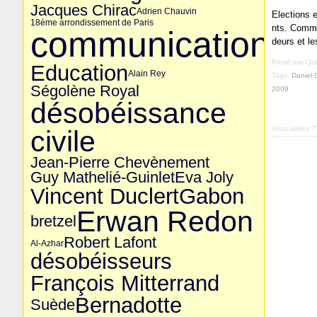
Jacques Chirac
Adrien Chauvin
Elections 
18ème arrondissement de Paris
nts. Comme 
communication
deurs et le
Posté par Q
Education
Alain Rey
Tags:
Daniel 
Ségolène Royal
2009
désobéissance
Vous aimez ?
civile
Jean-Pierre Chevènement
Guy Mathelié-Guinlet
Eva Joly
Vincent Duclert
Gabon
Erwan Redon
bretzel
Robert Lafont
Al-Azhar
désobéisseurs
François Mitterrand
Bernadotte
Suède