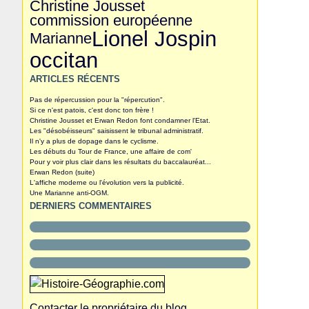
Christine Jousset
commission européenne
Lionel Jospin
Marianne
occitan
ARTICLES RÉCENTS
Pas de répercussion pour la "répercution".
Si ce n'est patois, c'est donc ton frère !
Christine Jousset et Erwan Redon font condamner l'Etat.
Les "désobéisseurs" saisissent le tribunal administratif.
Il n'y a plus de dopage dans le cyclisme.
Les débuts du Tour de France, une affaire de com'
Pour y voir plus clair dans les résultats du baccalauréat...
Erwan Redon (suite)
L'affiche moderne ou l'évolution vers la publicité.
Une Marianne anti-OGM.
DERNIERS COMMENTAIRES
Contacter le propriétaire du blog