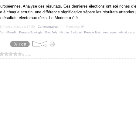
européennes, Analyse des résultats. Ces dernières élections ont été riches d
à chaque scrutin, une différence significative sépare les résultats attendus 
s résultats électoraux réels. Le Modem a été...
uEnPensonsNous à 17:59 -
Commentaires [
…
]
- Permalien [
#
]
Cohn-Bendit
,
Europe-Ecologie
,
Eva Joly
,
Nicolas Sarkozy
,
People first
,
sondages
,
élections 
0 vote