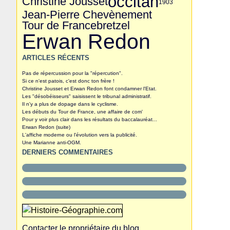
occitan
Christine Jousset
1903
Jean-Pierre Chevènement
Tour de France
bretzel
Erwan Redon
ARTICLES RÉCENTS
Pas de répercussion pour la "répercution".
Si ce n'est patois, c'est donc ton frère !
Christine Jousset et Erwan Redon font condamner l'Etat.
Les "désobéisseurs" saisissent le tribunal administratif.
Il n'y a plus de dopage dans le cyclisme.
Les débuts du Tour de France, une affaire de com'
Pour y voir plus clair dans les résultats du baccalauréat...
Erwan Redon (suite)
L'affiche moderne ou l'évolution vers la publicité.
Une Marianne anti-OGM.
DERNIERS COMMENTAIRES
Contacter le propriétaire du blog