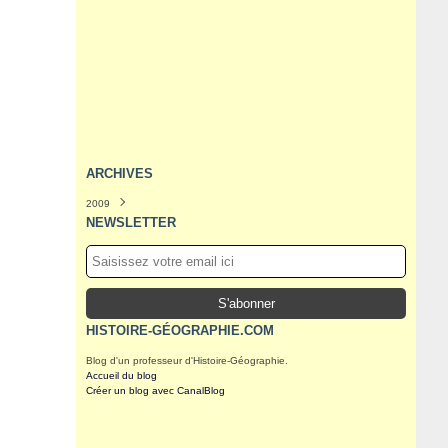
ARCHIVES
2009
Septembre
(1)
NEWSLETTER
Août
(3)
Juillet
(5)
Juin
(19)
Mai
(9)
HISTOIRE-GÉOGRAPHIE.COM
Blog d'un professeur d'Histoire-Géographie.
Accueil du blog
Créer un blog avec CanalBlog