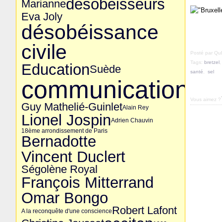
désobéisseurs
Marianne
Eva Joly
désobéissance
civile
Posté par Q
Tags:
bretzel
Education
Suède
santé
,
sel
communication
Vous aimez ?
Guy Mathelié-Guinlet
Alain Rey
Lionel Jospin
Adrien Chauvin
18ème arrondissement de Paris
Bernadotte
Vincent Duclert
Ségolène Royal
François Mitterrand
Omar Bongo
Robert Lafont
A la reconquête d'une conscience