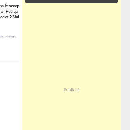
ains le scoop
lar. Pourqu
ocolat ? Mai
ive
,
rumeurs
,
Publicité