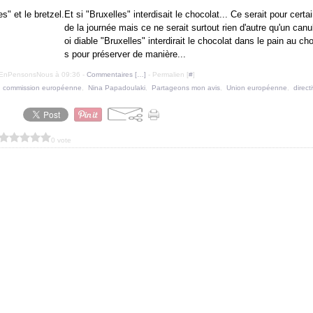
Et si "Bruxelles" interdisait le chocolat... Ce serait pour cert
de la journée mais ce ne serait surtout rien d'autre qu'un canu
oi diable "Bruxelles" interdirait le chocolat dans le pain au ch
s pour préserver de manière...
uEnPensonsNous à 09:36 -
Commentaires [
…
]
- Permalien [
#
]
,
commission européenne
,
Nina Papadoulaki
,
Partageons mon avis
,
Union européenne
,
direct
0 vote