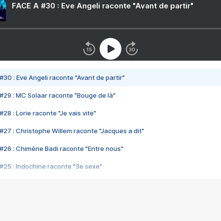
FACE A #30 : Eve Angeli raconte "Avant de partir"
#30 : Eve Angeli raconte "Avant de partir"
#29 : MC Solaar raconte "Bouge de là"
28 : Lorie raconte "Je vais vite"
#27 : Christophe Willem raconte "Jacques a dit"
#26 : Chimène Badi raconte "Entre nous"
#25 : Indochine raconte "3e sexe"
#24 : Zaho raconte "C'est chelou"
#23 : Patrick Bruel raconte "Au café des délices"
#22 : Kyo raconte "Le chemin"