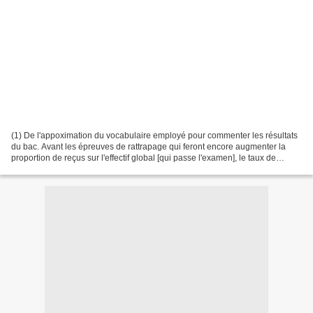
(1) De l'appoximation du vocabulaire employé pour commenter les résultats
du bac. Avant les épreuves de rattrapage qui feront encore augmenter la
proportion de reçus sur l'effectif global [qui passe l'examen], le taux de
réussite au "bac" est de 78,4%...