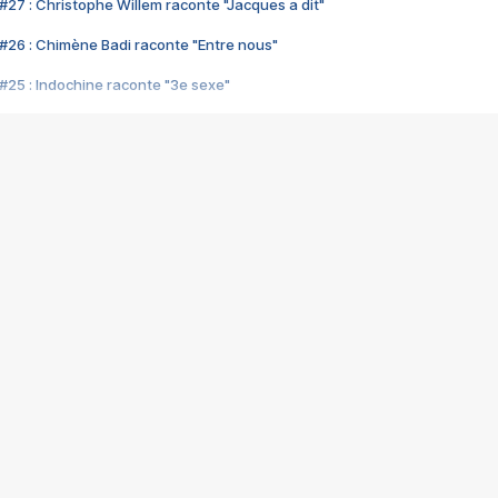
#27 : Christophe Willem raconte "Jacques a dit"
#26 : Chimène Badi raconte "Entre nous"
#25 : Indochine raconte "3e sexe"
#24 : Zaho raconte "C'est chelou"
#23 : Patrick Bruel raconte "Au café des délices"
#22 : Kyo raconte "Le chemin"
#21 : Nolwenn Leroy raconte "Cassé"
#20 : Patrick Hernandez raconte "Born to be alive"
#19 : Lorie raconte "Près de moi"
#18 : Michael Jones raconte "A nos actes manqués" (avec Jean-Jacque
#17 : Khaled raconte "Aïcha"
#16 : Corneille raconte "Parce qu'on vient de loin"
#15 : Indochine raconte "L'aventurier"