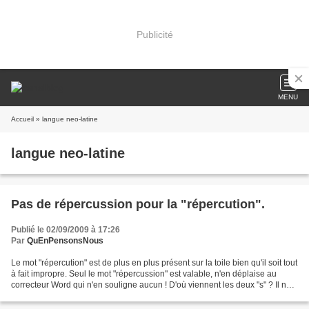
Publicité
MENU
Accueil
» langue neo-latine
langue neo-latine
Pas de répercussion pour la "répercution".
Publié le 02/09/2009 à 17:26
Par
QuEnPensonsNous
Le mot "répercution" est de plus en plus présent sur la toile bien qu'il soit tout
à fait impropre. Seul le mot "répercussion" est valable, n'en déplaise au
correcteur Word qui n'en souligne aucun ! D'où viennent les deux "s" ? Il ne
s'agit pas d'une...