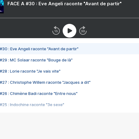
FACE A #30 : Eve Angeli raconte "Avant de partir"
#30 : Eve Angeli raconte "Avant de partir"
#29 : MC Solaar raconte "Bouge de là"
28 : Lorie raconte "Je vais vite"
#27 : Christophe Willem raconte "Jacques a dit"
#26 : Chimène Badi raconte "Entre nous"
#25 : Indochine raconte "3e sexe"
#24 : Zaho raconte "C'est chelou"
#23 : Patrick Bruel raconte "Au café des délices"
#22 : Kyo raconte "Le chemin"