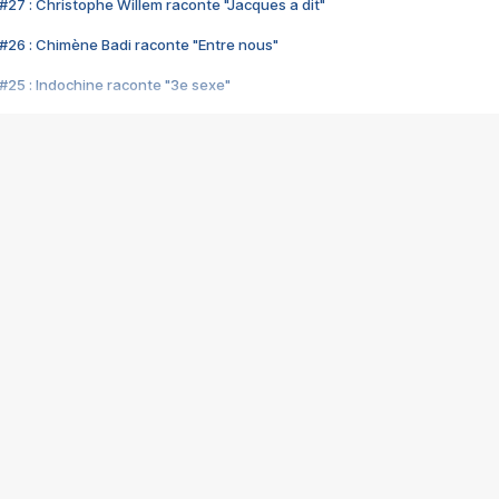
#27 : Christophe Willem raconte "Jacques a dit"
#26 : Chimène Badi raconte "Entre nous"
#25 : Indochine raconte "3e sexe"
#24 : Zaho raconte "C'est chelou"
#23 : Patrick Bruel raconte "Au café des délices"
#22 : Kyo raconte "Le chemin"
#21 : Nolwenn Leroy raconte "Cassé"
#20 : Patrick Hernandez raconte "Born to be alive"
#19 : Lorie raconte "Près de moi"
#18 : Michael Jones raconte "A nos actes manqués" (avec Jean-Jacque
#17 : Khaled raconte "Aïcha"
#16 : Corneille raconte "Parce qu'on vient de loin"
#15 : Indochine raconte "L'aventurier"