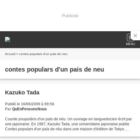
Publicité
MENU
Accueil
» contes populars d'un pais de neu
contes populars d'un pais de neu
Kazuko Tada
Publié le 16/06/2009 à 09:56
Par
QuEnPensonsNous
Counte poupulàris d'un païs de nèu. Un ouvrage en languedocien écrit par
une japonaise. En 1987, Kazuko Tada, une universitaire japonaise publie
Contes populars d'un païs de nèu dans une maison d'édition de Tokyo.
Après des contes intéressants, elle nous...