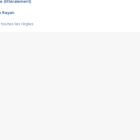
e (littéralement)
im Rayan
 toutes les règles
s les jeux vidéo
us choquant de Rockstar ? - Le scandale BULLY
e plus moche de Steam
du RÊVE tourne au CAUCHEMAR
pendant 8 heures
it… à tort
umiliés par un jeu vidéo
ire - Final Fantasy 8
ti un empire - Age of Empires
story DOFUS