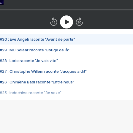
#30 : Eve Angeli raconte "Avant de partir"
#29 : MC Solaar raconte "Bouge de là"
28 : Lorie raconte "Je vais vite"
#27 : Christophe Willem raconte "Jacques a dit"
#26 : Chimène Badi raconte "Entre nous"
#25 : Indochine raconte "3e sexe"
#24 : Zaho raconte "C'est chelou"
#23 : Patrick Bruel raconte "Au café des délices"
#22 : Kyo raconte "Le chemin"