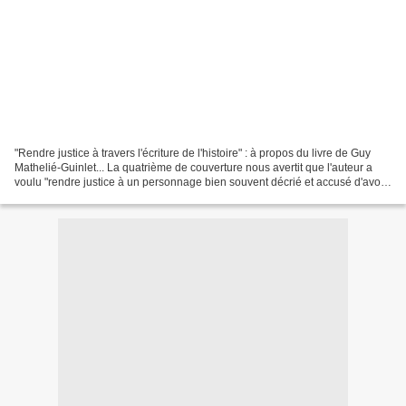
"Rendre justice à travers l'écriture de l'histoire" : à propos du livre de Guy
Mathelié-Guinlet... La quatrième de couverture nous avertit que l'auteur a
voulu "rendre justice à un personnage bien souvent décrié et accusé d'avoir
été traître à son pays"....