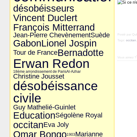
désobéisseurs
Vincent Duclert
François Mitterrand
Jean-Pierre Chevènement
Suède
Posté par Q
Gabon
Lionel Jospin
Tags:
occitan
Bernadotte
Tour de France
Vous aimez ?
Erwan Redon
18ème arrondissement de Paris
Al-Azhar
Christine Jousset
désobéissance
civile
Guy Mathelié-Guinlet
Education
Ségolène Royal
occitan
Eva Joly
Omar Bongo
Marianne
1903