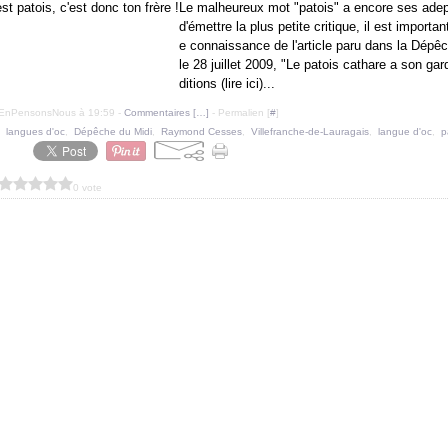
Le malheureux mot "patois" a encore ses adep
d'émettre la plus petite critique, il est importa
e connaissance de l'article paru dans la Dépê
le 28 juillet 2009, "Le patois cathare a son gar
ditions (lire ici)...
uEnPensonsNous à 19:59 -
Commentaires [
…
]
- Permalien [
#
]
,
langues d'oc
,
Dépêche du Midi
,
Raymond Cesses
,
Villefranche-de-Lauragais
,
langue d'oc
,
p
0 vote