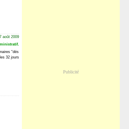
7 août 2009
inistratif.
nnaires "dés
les 32 jours
Publicité