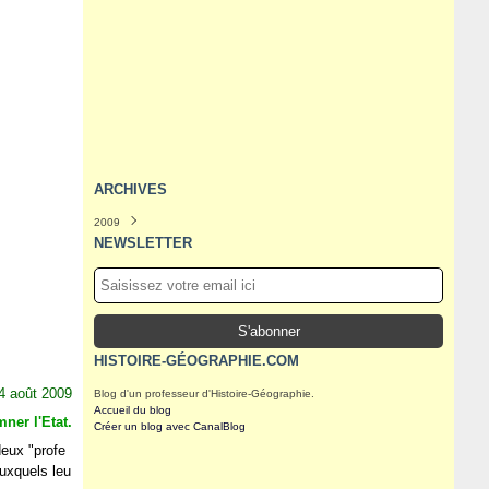
ARCHIVES
2009
Septembre
(1)
NEWSLETTER
Août
(3)
Juillet
(5)
Juin
(19)
Mai
(9)
HISTOIRE-GÉOGRAPHIE.COM
4 août 2009
Blog d'un professeur d'Histoire-Géographie.
Accueil du blog
ner l'Etat.
Créer un blog avec CanalBlog
deux "profe
auxquels leu