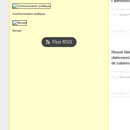
r administra
Posté par Q
Communication politique
Tags:
Erwan 
Renart
Vous aimez ?
Flux RSS
Nouvel élé
obéisseurs"
de salaires
Posté par Q
Tags:
Educat
Vous aimez ?