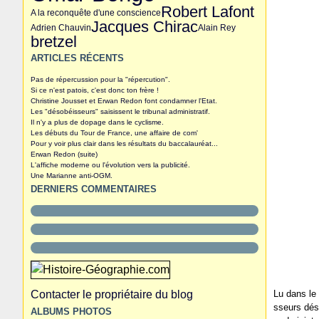
Robert Lafont
A la reconquête d'une conscience
Jacques Chirac
Adrien Chauvin
Alain Rey
bretzel
ARTICLES RÉCENTS
Pas de répercussion pour la "répercution".
Si ce n'est patois, c'est donc ton frère !
Christine Jousset et Erwan Redon font condamner l'Etat.
Les "désobéisseurs" saisissent le tribunal administratif.
Il n'y a plus de dopage dans le cyclisme.
Les débuts du Tour de France, une affaire de com'
Pour y voir plus clair dans les résultats du baccalauréat...
Erwan Redon (suite)
L'affiche moderne ou l'évolution vers la publicité.
Une Marianne anti-OGM.
DERNIERS COMMENTAIRES
Contacter le propriétaire du blog
Lu dans le 
sseurs dés
ALBUMS PHOTOS