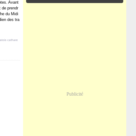
tes. Avant
nt de prendr
che du Midi
dien des tra
atois cathare
Publicité