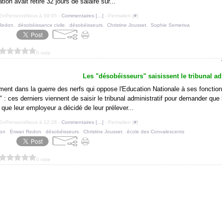
tion avait retiré 32 jours de salaire sur...
uEnPensonsNous à 09:05 -
Commentaires [
…
]
- Permalien [
#
]
Redon
,
désobéissance civile
,
désobéisseurs
,
Christine Jousset
,
Sophie Semeriva
0 vote
Les "désobéisseurs" saisissent le tribunal adm
ment dans la guerre des nerfs qui oppose l'Education Nationale à ses fonctio
 : ces derniers viennent de saisir le tribunal administratif pour demander que 
 que leur employeur a décidé de leur prélever...
uEnPensonsNous à 12:28 -
Commentaires [
…
]
- Permalien [
#
]
ion
,
Erwan Redon
,
désobéisseurs
,
Christine Jousset
,
école des Convalescents
0 vote